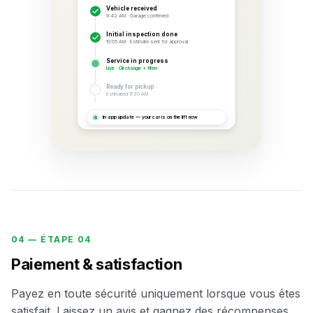
Vehicle received
9:42 AM · Garage confirmed
Initial inspection done
10:05 AM · Estimate sent for approval
Service in progress
Live · Oil change + filter
Ready for pickup
Estimated 11:30 AM
In-app update — your car is on the lift now
04 —
ÉTAPE 04
Paiement & satisfaction
Payez en toute sécurité uniquement lorsque vous êtes
satisfait. Laissez un avis et gagnez des récompenses.