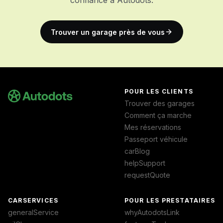
confiance à Autodots.
Trouver un garage près de vous
POUR LES CLIENTS
Trouver des garages
Comment ça marche
Mes réservations
Passeport véhicule
carBlog
helpSupport
requestQuote
CARSERVICES
POUR LES PRESTATAIRES
generalService
whyAutodotsLink