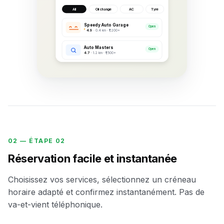
All
Oil change
AC
Tyre
Speedy Auto Garage
Open
4.9
· 0.4 km · ₹1,200+
Auto Masters
Open
4.7
· 1.2 km · ₹1,500+
02 —
ÉTAPE 02
Réservation facile et instantanée
Choisissez vos services, sélectionnez un créneau
horaire adapté et confirmez instantanément. Pas de
va-et-vient téléphonique.