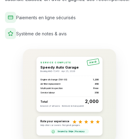
Paiements en ligne sécurisés
Système de notes & avis
PAID
SERVICE COMPLETE
Speedy Auto Garage
Booking #AD-72413 · Apr 25, 2026
Engine oil change (5W-30)
₹1,200
Air filter replacement
₹450
Multi-point inspection
Free
Service labour
₹350
₹2,000
Total
Inclusive of all taxes · Itemised & transparent
Rate your experience
Help other car owners find great garages.
Secured by Stripe / Razorpay