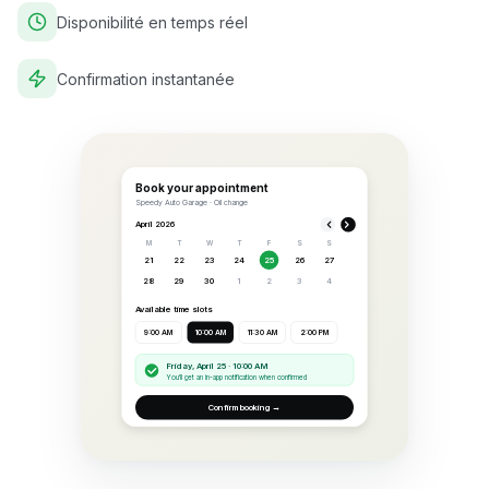
Disponibilité en temps réel
Confirmation instantanée
Book your appointment
Speedy Auto Garage · Oil change
April 2026
M
T
W
T
F
S
S
21
22
23
24
25
26
27
28
29
30
1
2
3
4
Available time slots
9:00 AM
10:00 AM
11:30 AM
2:00 PM
Friday, April 25 · 10:00 AM
You'll get an in-app notification when confirmed
Confirm booking →