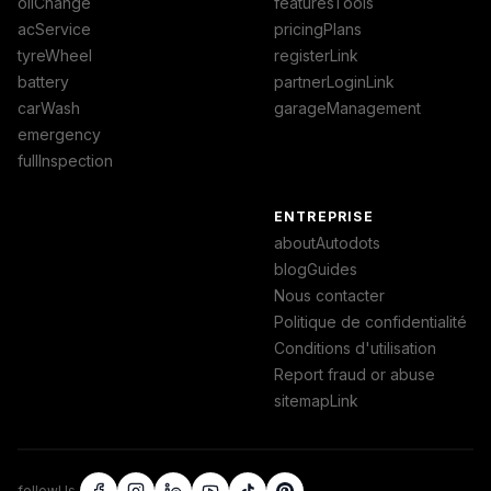
oilChange
featuresTools
acService
pricingPlans
tyreWheel
registerLink
battery
partnerLoginLink
carWash
garageManagement
emergency
fullInspection
ENTREPRISE
aboutAutodots
blogGuides
Nous contacter
Politique de confidentialité
Conditions d'utilisation
Report fraud or abuse
sitemapLink
followUs