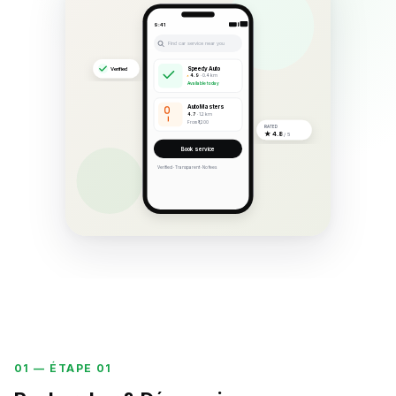
9:41
Find car service near you
Speedy Auto
Verified
4.9
· 0.4 km
Available today
Auto Masters
4.7
· 1.2 km
From ₹1,200
RATED
★ 4.8
/ 5
Book service
Verified · Transparent · No fees
01 —
ÉTAPE 01