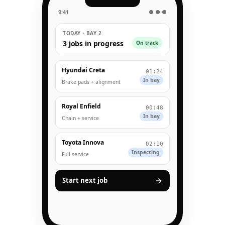
9:41
● ● ●
TODAY · BAY 2
3 jobs in progress
On track
Hyundai Creta
01:24
In bay
Brake pads + alignment
Royal Enfield
00:48
In bay
Chain + service
Toyota Innova
02:10
Inspecting
Full service
Start next job