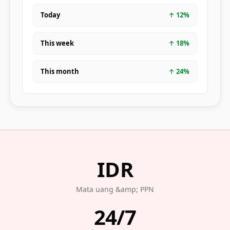
Today
↑
12
%
This week
↑
18
%
This month
↑
24
%
IDR
Mata uang &amp; PPN
24/7