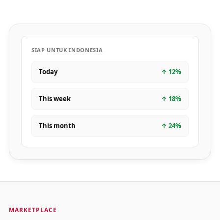
SIAP UNTUK INDONESIA
Today
↑
12
%
This week
↑
18
%
This month
↑
24
%
MARKETPLACE