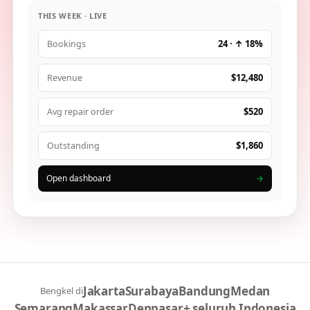
THIS WEEK · LIVE
24 · ↑ 18%
Bookings
$12,480
Revenue
$520
Avg repair order
$1,860
Outstanding
Open dashboard
→
Jakarta
Surabaya
Bandung
Medan
Bengkel di
Semarang
Makassar
Denpasar
+ seluruh Indonesia