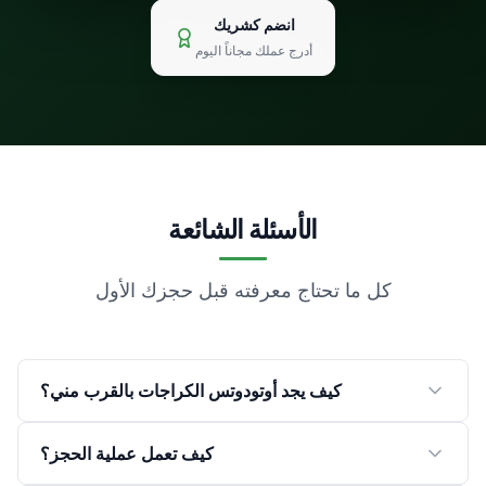
انضم كشريك
أدرج عملك مجاناً اليوم
الأسئلة الشائعة
كل ما تحتاج معرفته قبل حجزك الأول
كيف يجد أوتودوتس الكراجات بالقرب مني؟
يستخدم أوتودوتس موقع جهازك (بإذنك) لإيجاد الكراجات
كيف تعمل عملية الحجز؟
الموثوقة في منطقتك. يمكنك أيضاً كتابة اسم أي مدينة