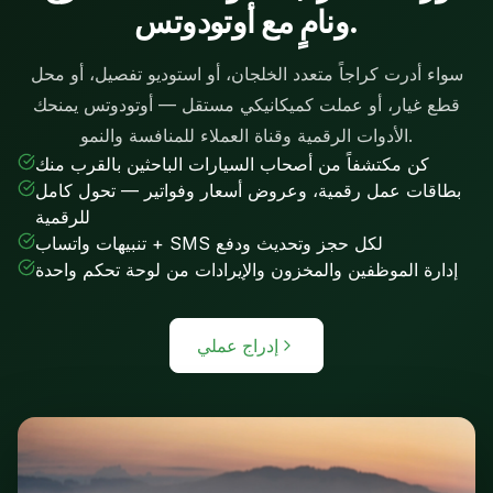
ونامٍ مع أوتودوتس.
سواء أدرت كراجاً متعدد الخلجان، أو استوديو تفصيل، أو محل
قطع غيار، أو عملت كميكانيكي مستقل — أوتودوتس يمنحك
الأدوات الرقمية وقناة العملاء للمنافسة والنمو.
كن مكتشفاً من أصحاب السيارات الباحثين بالقرب منك
بطاقات عمل رقمية، وعروض أسعار وفواتير — تحول كامل
للرقمية
تنبيهات واتساب + SMS لكل حجز وتحديث ودفع
إدارة الموظفين والمخزون والإيرادات من لوحة تحكم واحدة
إدراج عملي