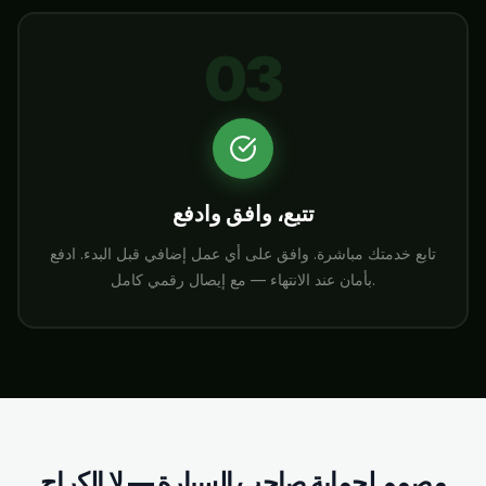
03
تتبع، وافق وادفع
تابع خدمتك مباشرة. وافق على أي عمل إضافي قبل البدء. ادفع
بأمان عند الانتهاء — مع إيصال رقمي كامل.
مصمم لحماية صاحب السيارة — لا الكراج